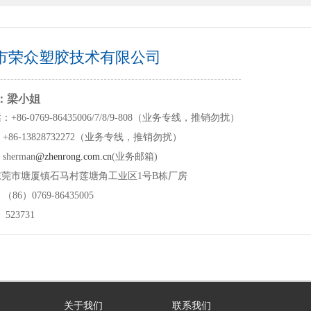
市荣众塑胶技术有限公司
：梁小姐
+86-0769-86435006/7/8/9-808（业务专线，推销勿扰）
86-13828732272（业务专线，推销勿扰）
herman
@zhenrong.com.cn
(业务邮箱)
东莞市塘厦镇石马村莲塘角工业区1号B栋厂房
86）0769-86435005
523731
关于我们
联系我们