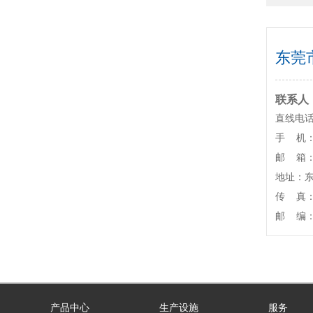
东莞
联系人
直线电话：
手 机：+
邮 箱：s
地址：
传 真：（
邮 编： 
产品中心
生产设施
服务