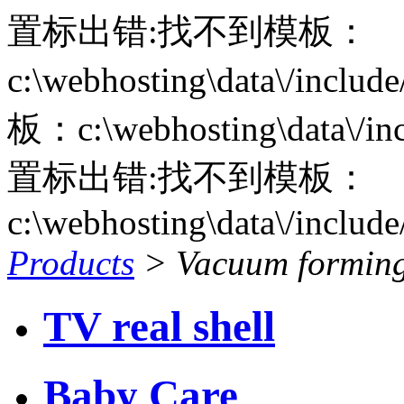
置标出错:找不到模板：
c:\webhosting\data\/includ
板：c:\webhosting\data\/inc
置标出错:找不到模板：
c:\webhosting\data\/includ
Products
>
Vacuum forming
TV real shell
Baby Care